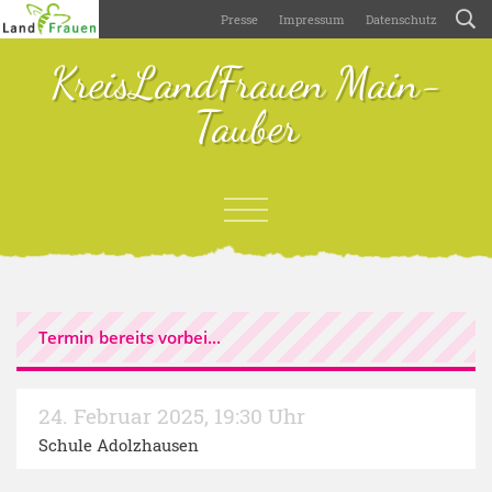
Presse
Impressum
Datenschutz
KreisLandFrauen Main-
Tauber
Termin bereits vorbei...
24. Februar 2025
,
19:30 Uhr
Schule Adolzhausen