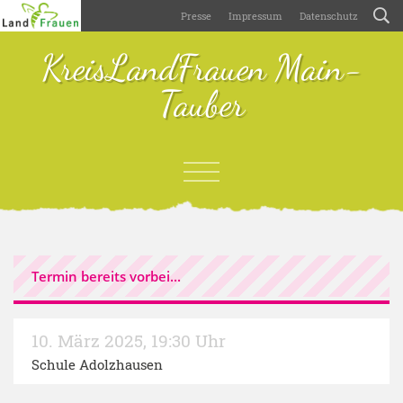
Presse
Impressum
Datenschutz
KreisLandFrauen Main-
Tauber
Termin bereits vorbei...
10. März 2025
,
19:30 Uhr
Schule Adolzhausen