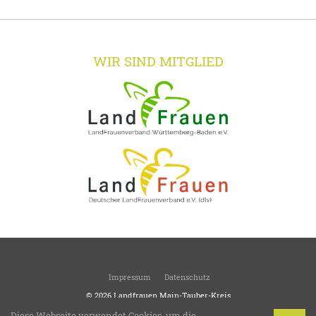
WIR SIND MITGLIED
Impressum
Datenschutz
© 2026
Landfrauen Main-Tauber-Kreis
Kreisverband des Landesverbandes Württemberg-Baden
Diese Webseite verwendet Cookies, um die