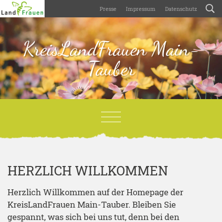
Presse
Impressum
Datenschutz
KreisLandFrauen Main-
Tauber
HERZLICH WILLKOMMEN
Herzlich Willkommen auf der Homepage der
KreisLandFrauen Main-Tauber. Bleiben Sie
gespannt, was sich bei uns tut, denn bei den