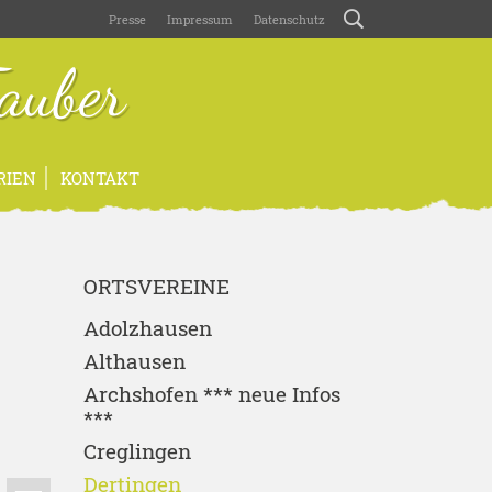
Presse
Impressum
Datenschutz
auber
RIEN
KONTAKT
ORTSVEREINE
Adolzhausen
Althausen
Archshofen *** neue Infos
***
Creglingen
Dertingen