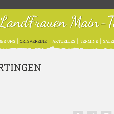
sLandFrauen Main-T
BER UNS
ORTSVEREINE
AKTUELLES
TERMINE
GALE
RTINGEN