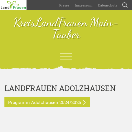
Presse
Impressum
Datenschutz
KreisLandFrauen Main-
Tauber
LANDFRAUEN ADOLZHAUSEN
Programm Adolzhausen 2024/2025