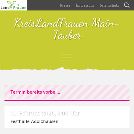
Presse
Impressum
Datenschutz
KreisLandFrauen Main-
Tauber
Termin bereits vorbei...
01. Februar 2025
,
9:00 Uhr
Festhalle Adolzhausen