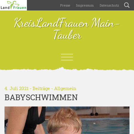
Presse
Impressum
Datenschutz
KreisLandFrauen Main-
Tauber
4. Juli 2021 -
Beiträge
-
Allgemein
BABYSCHWIMMEN