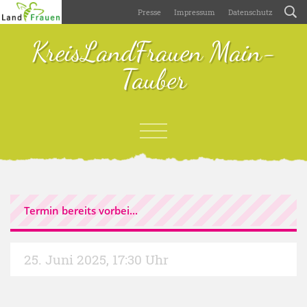
Presse
Impressum
Datenschutz
KreisLandFrauen Main-
Tauber
Termin bereits vorbei...
25. Juni 2025
,
17:30 Uhr