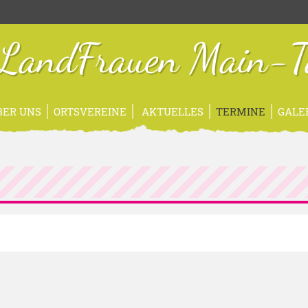
sLandFrauen Main-T
BER UNS
ORTSVEREINE
AKTUELLES
TERMINE
GALE