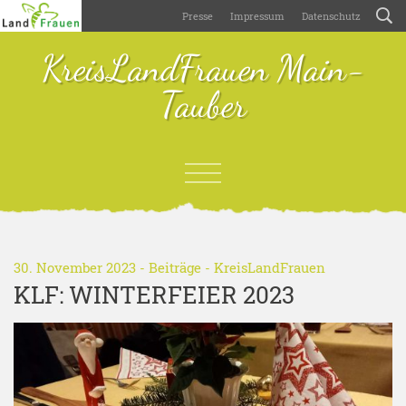
Presse
Impressum
Datenschutz
KreisLandFrauen Main-
Tauber
30. November 2023 -
Beiträge
-
KreisLandFrauen
KLF: WINTERFEIER 2023