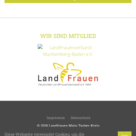
WIR SIND MITGLIED
Impressum
Datenschutz
© 2026
Landfrauen Main-Tauber-Kreis
Kreisverband des Landesverbandes Württemberg-Baden
Diese Webseite verwendet Cookies, um die