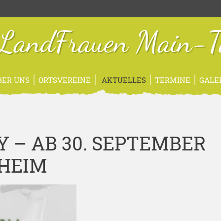
sLandFrauen Main-T
BER UNS
ORTSVEREINE
AKTUELLES
TERMINE
GALE
BY – AB 30. SEPTEMBER
SHEIM