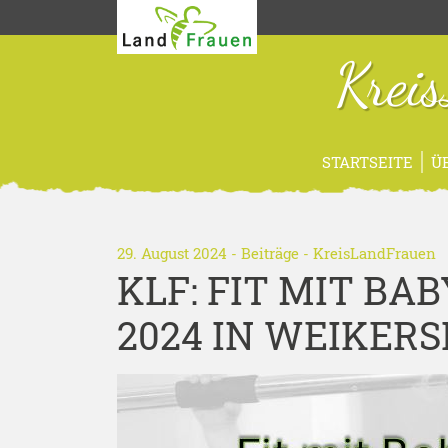
Krei
STARTSEITE
Ü
29. August 2024 -
Beiträge
-
KreisLandFrauen
KLF: FIT MIT BA
2024 IN WEIKER