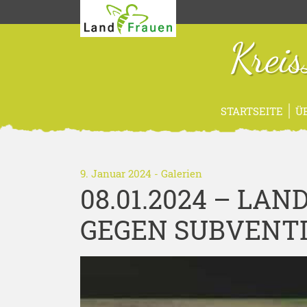
Krei
STARTSEITE
Ü
9. Januar 2024
-
Galerien
08.01.2024 – LA
GEGEN SUBVENT