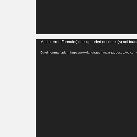
Video-
Media error: Format(s) not supported or source(s) not foun
Player
Datei herunterladen: https://www.landfrauen-main-tauber.de/wp-co