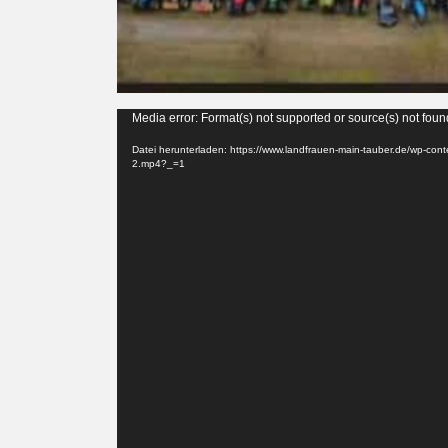
Media error: Format(s) not supported or source(s) not foun
Datei herunterladen: https://www.landfrauen-main-tauber.de/wp-con
2.mp4?_=1