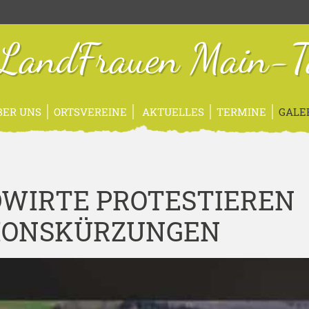
sLandFrauen Main-T
BER UNS
ORTSVEREINE
AKTUELLES
TERMINE
GALE
NDWIRTE PROTESTIEREN
IONSKÜRZUNGEN