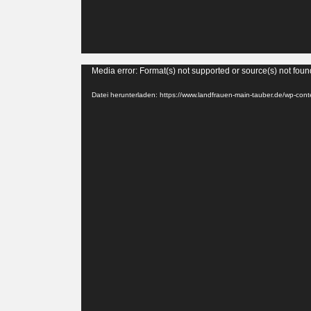
Video-
Media error: Format(s) not supported or source(s) not foun
Player
Datei herunterladen: https://www.landfrauen-main-tauber.de/wp-co