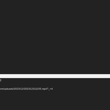
d
ontent/uploads/2023/12/202312311155.mp4?_=4