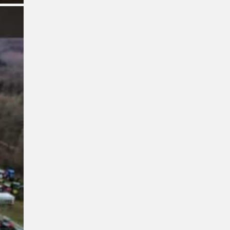
Video-
Player