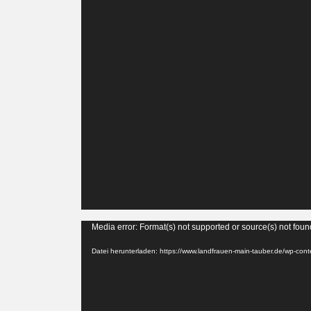
Video-
Media error: Format(s) not supported or source(s) not foun
Player
Datei herunterladen: https://www.landfrauen-main-tauber.de/wp-c