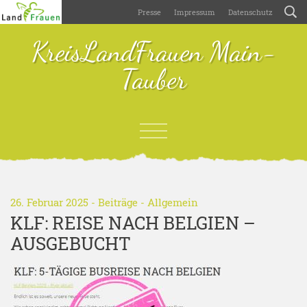
Presse
Impressum
Datenschutz
KreisLandFrauen Main-
Tauber
26. Februar 2025 -
Beiträge
-
Allgemein
KLF: REISE NACH BELGIEN –
AUSGEBUCHT