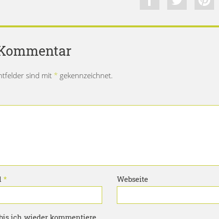
n Kommentar
chtfelder sind mit
*
gekennzeichnet.
l
*
Webseite
bis ich wieder kommentiere.