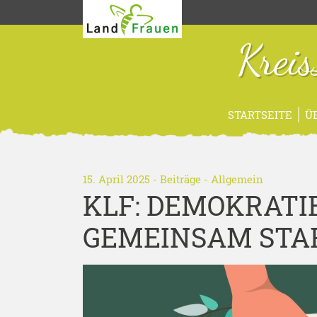
Krei
STARTSEITE
Ü
15. April 2025 -
Beiträge
-
Allgemein
KLF: DEMOKRATI
GEMEINSAM STA