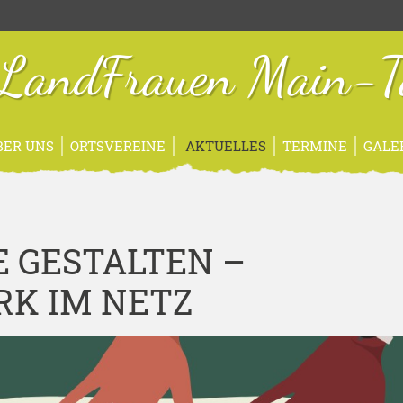
sLandFrauen Main-T
BER UNS
ORTSVEREINE
AKTUELLES
TERMINE
GALE
E GESTALTEN –
RK IM NETZ