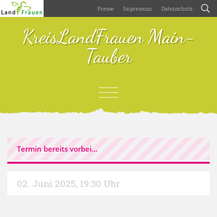
Presse
Impressum
Datenschutz
KreisLandFrauen Main-
Tauber
Termin bereits vorbei...
02. Juni 2025
,
19:30 Uhr