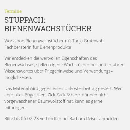
Termine
STUPPACH:
BIENENWACHSTÜCHER
Workshop Bienenwachstücher
mit Tanja Grathwohl
Fachberaterin
für Bienenprodukte
W
ir
entdecken die wertvollen
Eigenschaften des
Bienenwachses,
stellen
eigene Wachstücher
her und
erfahren
Wissenswertes über
Pflegehinweise und Verwendungs
–
möglichkeiten.
Das Material wird
gegen einen Unkostenbeitrag
gestellt. Wer
aber altes Bügeleisen,
Zick Zack Schere, dünnen nicht
vorgewaschener Baumwollstoff hat
,
kann es gerne
mitbringen.
Bitte bis
06.02.23
verbindlich
bei
Barbara Reiser anmelden