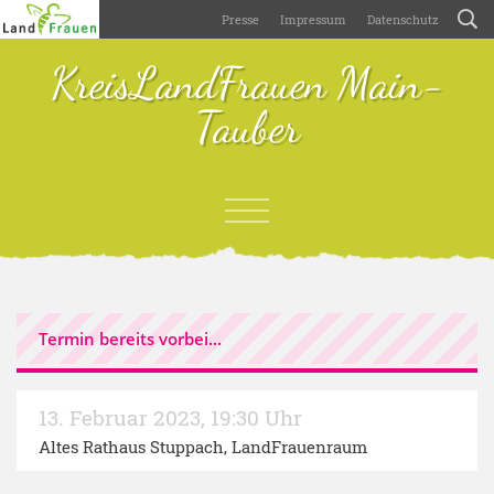
Presse
Impressum
Datenschutz
KreisLandFrauen Main-
Tauber
Termin bereits vorbei...
13. Februar 2023
,
19:30 Uhr
Altes Rathaus Stuppach, LandFrauenraum