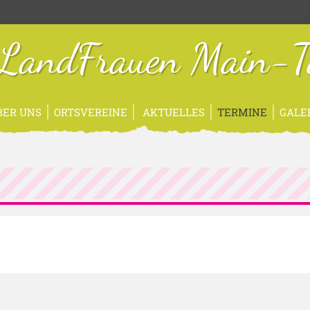
sLandFrauen Main-T
BER UNS
ORTSVEREINE
AKTUELLES
TERMINE
GALE