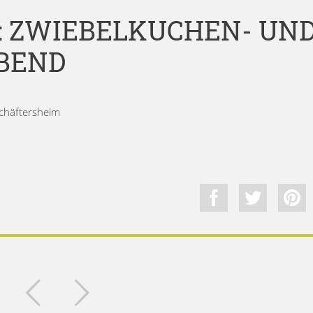
: ZWIEBELKUCHEN- UN
END
chäftersheim