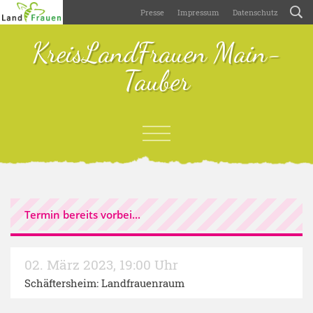
Presse
Impressum
Datenschutz
KreisLandFrauen Main-
Tauber
Termin bereits vorbei...
02. März 2023
,
19:00 Uhr
Schäftersheim: Landfrauenraum