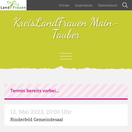
Presse
Impressum
Datenschutz
KreisLandFrauen Main-
Tauber
Termin bereits vorbei...
12. Mai 2023
,
20:00 Uhr
Rinderfeld Gemeindesaal