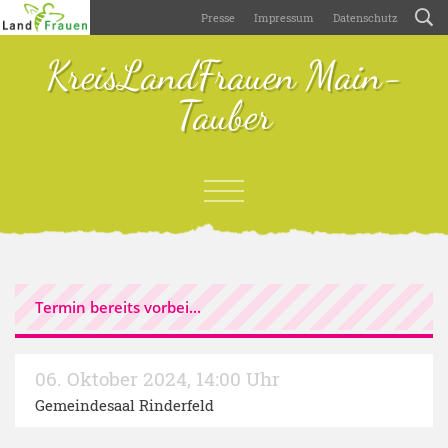
Presse
Impressum
Datenschutz
KreisLandFrauen Main-
Tauber
Termin bereits vorbei...
06. Oktober 2024
,
14:00 Uhr
Gemeindesaal Rinderfeld