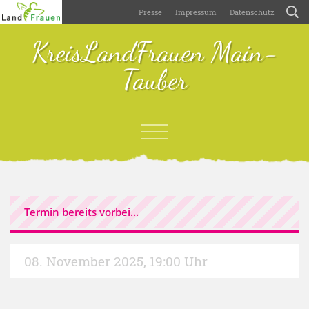
Presse
Impressum
Datenschutz
KreisLandFrauen Main-
Tauber
Termin bereits vorbei...
08. November 2025
,
19:00 Uhr