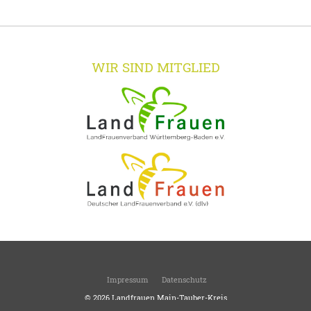
WIR SIND MITGLIED
Impressum
Datenschutz
© 2026
Landfrauen Main-Tauber-Kreis
Kreisverband des Landesverbandes Württemberg-Baden