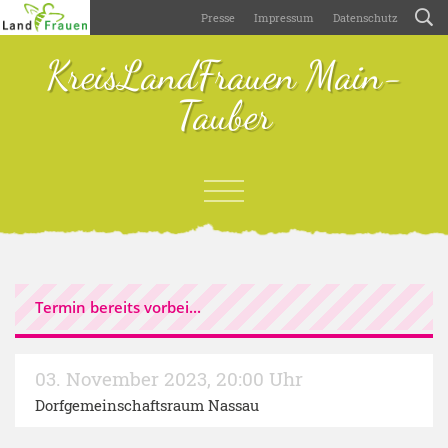
Presse
Impressum
Datenschutz
KreisLandFrauen Main-
Tauber
Termin bereits vorbei...
03. November 2023
,
20:00 Uhr
Dorfgemeinschaftsraum Nassau