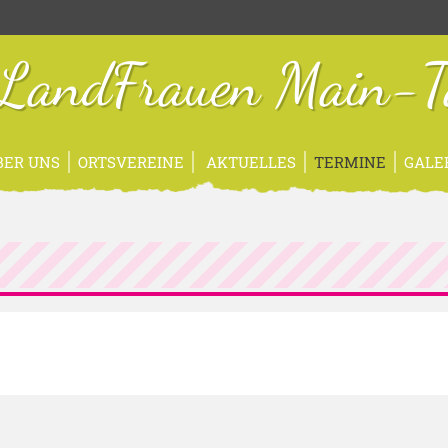
sLandFrauen Main-T
BER UNS
ORTSVEREINE
AKTUELLES
TERMINE
GALE