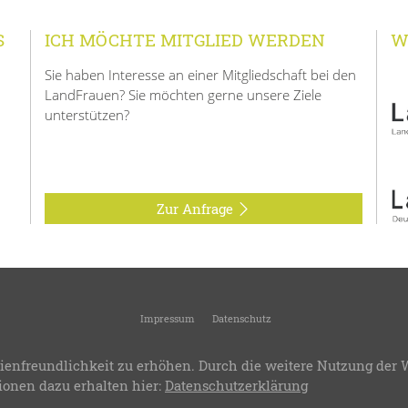
S
ICH MÖCHTE MITGLIED WERDEN
W
Sie haben Interesse an einer Mitgliedschaft bei den
LandFrauen? Sie möchten gerne unsere Ziele
unterstützen?
Zur Anfrage
Impressum
Datenschutz
6
Landfrauen Main-Tauber-Kreis
-
Kreisverband des Landesverbandes Württemberg
ienfreundlichkeit zu erhöhen. Durch die weitere Nutzung der 
.8
-
Bereitstellung:
LandFrauenverband Württemberg-Baden e.V.
-
Design & Progra
ionen dazu erhalten hier:
Datenschutzerklärung