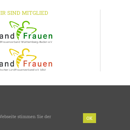
IR SIND MITGLIED
-Baden
Webseite stimmen Sie der
mmierung:
bzweic GmbH
OK