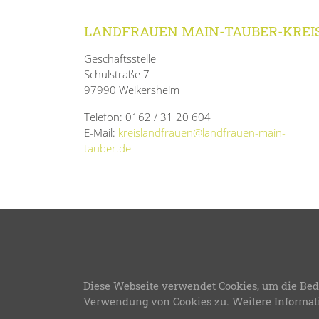
LANDFRAUEN MAIN-TAUBER-KREI
Geschäftsstelle
Schulstraße 7
97990 Weikersheim
Telefon: 0162 / 31 20 604
E-Mail:
kreislandfrauen@landfrauen-main-
tauber.de
© 202
Diese Webseite verwendet Cookies, um die Bed
LFWB Theme Version 3
Verwendung von Cookies zu. Weitere Informat