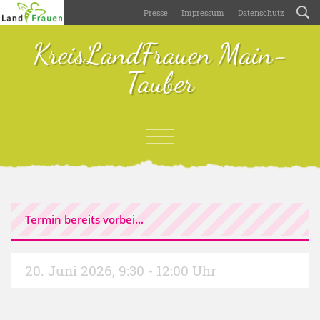
Presse
Impressum
Datenschutz
KreisLandFrauen Main-
Tauber
Termin bereits vorbei...
20. Juni 2026
,
9:30 - 12:00 Uhr