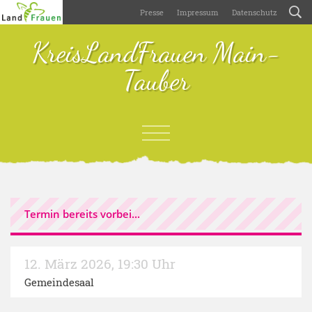
Presse
Impressum
Datenschutz
KreisLandFrauen Main-
Tauber
Termin bereits vorbei...
12. März 2026
,
19:30 Uhr
Gemeindesaal