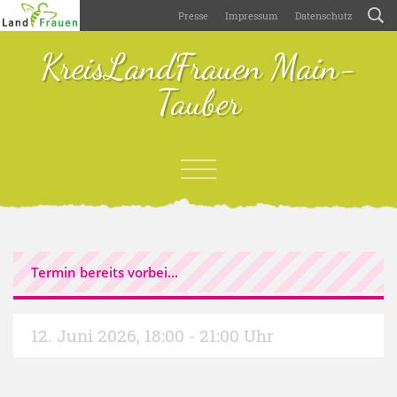
Presse
Impressum
Datenschutz
KreisLandFrauen Main-
Tauber
Termin bereits vorbei...
12. Juni 2026
,
18:00 - 21:00 Uhr