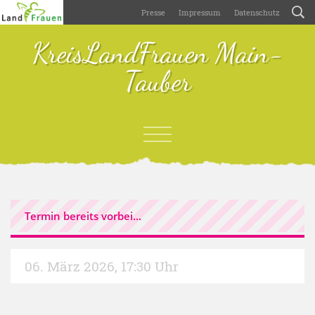
Presse
Impressum
Datenschutz
KreisLandFrauen Main-
Tauber
Termin bereits vorbei...
06. März 2026
,
17:30 Uhr