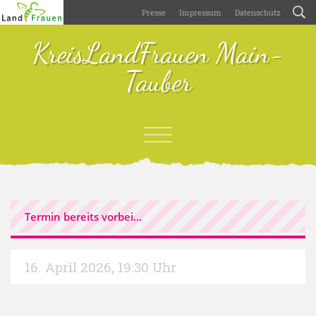
Presse
Impressum
Datenschutz
KreisLandFrauen Main-
Tauber
Termin bereits vorbei...
16. April 2026
,
19:30 Uhr