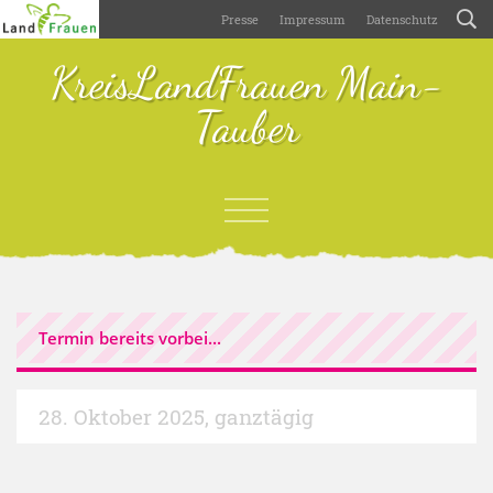
Presse
Impressum
Datenschutz
KreisLandFrauen Main-
Tauber
Termin bereits vorbei...
28. Oktober 2025
,
ganztägig