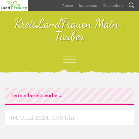
Presse
Impressum
Datenschutz
KreisLandFrauen Main-
Tauber
Termin bereits vorbei...
04. Juni 2024
,
9:00 Uhr