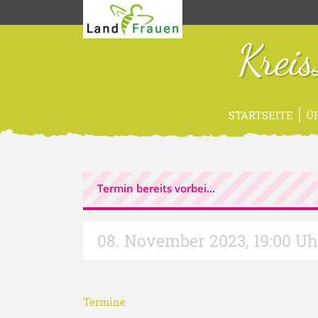
Krei
STARTSEITE
Ü
Termin bereits vorbei...
08. November 2023
,
19:00 Uh
Termine