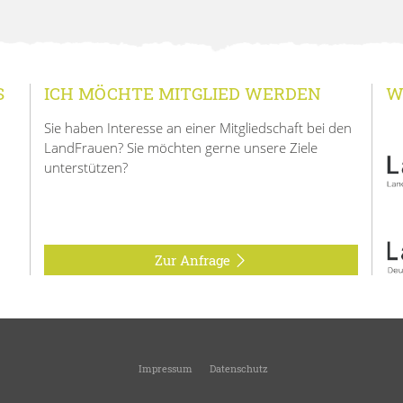
S
ICH MÖCHTE MITGLIED WERDEN
W
Sie haben Interesse an einer Mitgliedschaft bei den
LandFrauen? Sie möchten gerne unsere Ziele
unterstützen?
Zur Anfrage
Impressum
Datenschutz
6
Landfrauen Main-Tauber-Kreis
-
Kreisverband des Landesverbandes Württemberg