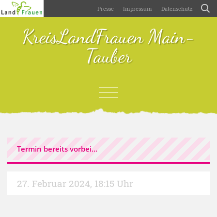
Presse
Impressum
Datenschutz
KreisLandFrauen Main-
Tauber
Termin bereits vorbei...
27. Februar 2024
,
18:15 Uhr