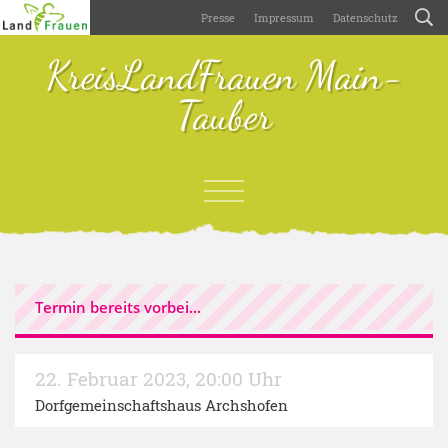
Presse
Impressum
Datenschutz
KreisLandFrauen Main-
Tauber
Termin bereits vorbei...
22. Februar 2023
,
20:00 Uhr
Dorfgemeinschaftshaus Archshofen