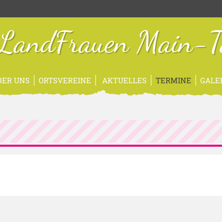
sLandFrauen Main-T
BER UNS
ORTSVEREINE
AKTUELLES
TERMINE
GALE