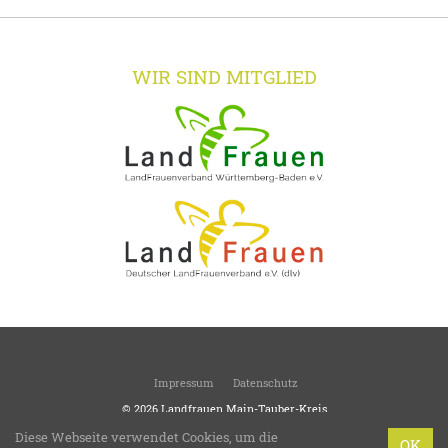
WIR SIND MITGLIED
Impressum
Datenschutz
© 2026
Landfrauen Main-Tauber-Kreis
Kreisverband des Landesverbandes Württemberg-Baden
Diese Webseite verwendet Cookies, um die
OK