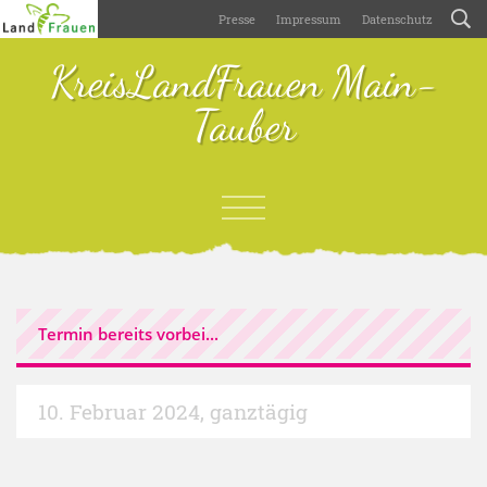
Presse
Impressum
Datenschutz
KreisLandFrauen Main-
Tauber
Termin bereits vorbei...
10. Februar 2024
,
ganztägig