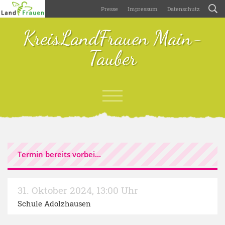
Presse
Impressum
Datenschutz
KreisLandFrauen Main-
Tauber
Termin bereits vorbei...
31. Oktober 2024
,
13:00 Uhr
Schule Adolzhausen