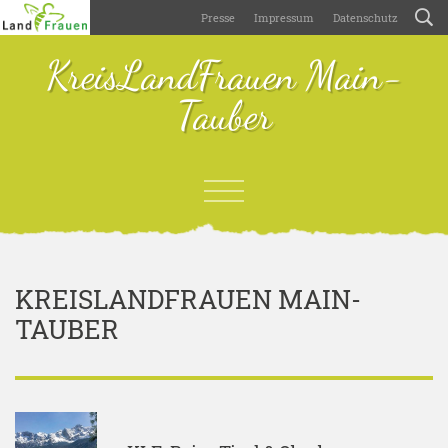
Presse
Impressum
Datenschutz
KreisLandFrauen Main-
Tauber
KREISLANDFRAUEN MAIN-
TAUBER